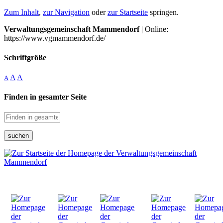
Zum Inhalt
,
zur Navigation
oder
zur Startseite
springen.
Verwaltungsgemeinschaft Mammendorf
| Online:
https://www.vgmammendorf.de/
Schriftgröße
A
A
A
Finden in gesamter Seite
suchen