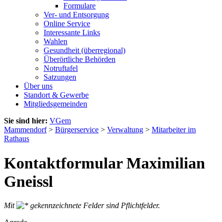
Formulare
Ver- und Entsorgung
Online Service
Interessante Links
Wahlen
Gesundheit (überregional)
Überörtliche Behörden
Notruftafel
Satzungen
Über uns
Standort & Gewerbe
Mitgliedsgemeinden
Sie sind hier:
VGem
Mammendorf
>
Bürgerservice
>
Verwaltung
>
Mitarbeiter im
Rathaus
Kontaktformular Maximilian
Gneissl
Mit
gekennzeichnete Felder sind Pflichtfelder.