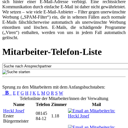
sich hinter einer E-Mail-Adresse verbirgt. Eine rechtssichere
Kommunikation durch einfache E-Mail ist daher nicht gewährleistet.
Wir setzen – wie viele E-Mail-Anbieter – Filter gegen unerwünschte
Werbung („SPAM-Filter“) ein, die in seltenen Fällen auch normale
E-Mails fälschlicherweise automatisch als unerwünschte Werbung
einordnen und löschen. E-Mails, die schädigende Programme
(„Viren“) enthalten, werden von uns in jedem Fall automatisch
gelöscht.
Mitarbeiter-Telefon-Liste
Sprung zu den Mitarbeitern mit dem Anfangsbuchstaben:
B
E
F
G
H
J
K
L
M
O
R
S
W
Telefonliste der Mitarbeiter/innen der Verwaltung
Name
Telefon
Zimmer
Mail
Heckl Josef
08145
Erster
1.18
84-12
Bürgermeister