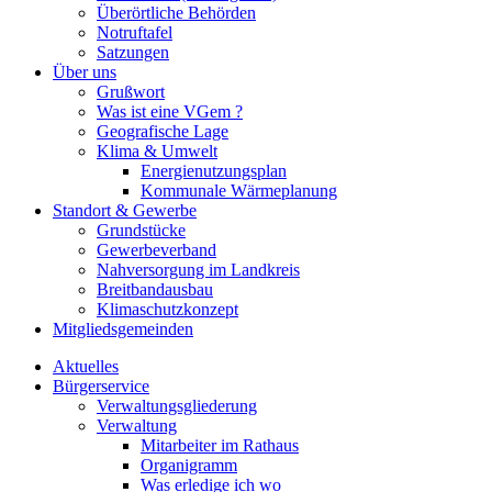
Überörtliche Behörden
Notruftafel
Satzungen
Über uns
Grußwort
Was ist eine VGem ?
Geografische Lage
Klima & Umwelt
Energienutzungsplan
Kommunale Wärmeplanung
Standort & Gewerbe
Grundstücke
Gewerbeverband
Nahversorgung im Landkreis
Breitbandausbau
Klimaschutzkonzept
Mitgliedsgemeinden
Aktuelles
Bürgerservice
Verwaltungsgliederung
Verwaltung
Mitarbeiter im Rathaus
Organigramm
Was erledige ich wo