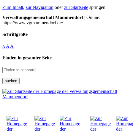
Zum Inhalt
,
zur Navigation
oder
zur Startseite
springen.
Verwaltungsgemeinschaft Mammendorf
| Online:
https://www.vgmammendorf.de/
Schriftgröße
A
A
A
Finden in gesamter Seite
suchen