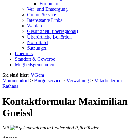
Formulare
Ver- und Entsorgung
Online Service
Interessante Links
Wahlen
Gesundheit (überregional)
Überörtliche Behörden
Notruftafel
Satzungen
Über uns
Standort & Gewerbe
Mitgliedsgemeinden
Sie sind hier:
VGem
Mammendorf
>
Bürgerservice
>
Verwaltung
>
Mitarbeiter im
Rathaus
Kontaktformular Maximilian
Gneissl
Mit
gekennzeichnete Felder sind Pflichtfelder.