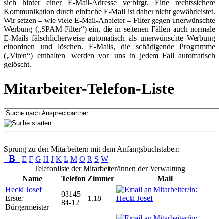
sich hinter einer E-Mail-Adresse verbirgt. Eine rechtssichere
Kommunikation durch einfache E-Mail ist daher nicht gewährleistet.
Wir setzen – wie viele E-Mail-Anbieter – Filter gegen unerwünschte
Werbung („SPAM-Filter“) ein, die in seltenen Fällen auch normale
E-Mails fälschlicherweise automatisch als unerwünschte Werbung
einordnen und löschen. E-Mails, die schädigende Programme
(„Viren“) enthalten, werden von uns in jedem Fall automatisch
gelöscht.
Mitarbeiter-Telefon-Liste
Sprung zu den Mitarbeitern mit dem Anfangsbuchstaben:
B
E
F
G
H
J
K
L
M
O
R
S
W
Telefonliste der Mitarbeiter/innen der Verwaltung
Name
Telefon
Zimmer
Mail
Heckl Josef
08145
Erster
1.18
84-12
Bürgermeister