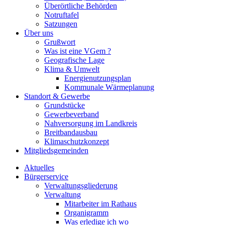
Überörtliche Behörden
Notruftafel
Satzungen
Über uns
Grußwort
Was ist eine VGem ?
Geografische Lage
Klima & Umwelt
Energienutzungsplan
Kommunale Wärmeplanung
Standort & Gewerbe
Grundstücke
Gewerbeverband
Nahversorgung im Landkreis
Breitbandausbau
Klimaschutzkonzept
Mitgliedsgemeinden
Aktuelles
Bürgerservice
Verwaltungsgliederung
Verwaltung
Mitarbeiter im Rathaus
Organigramm
Was erledige ich wo