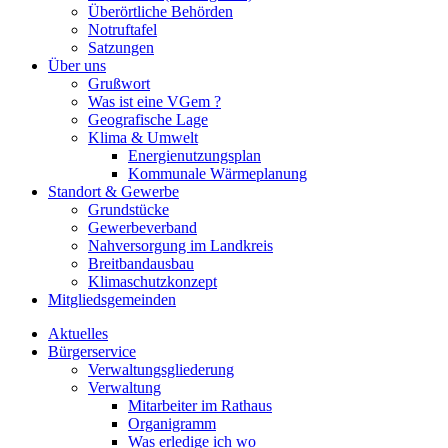
Überörtliche Behörden
Notruftafel
Satzungen
Über uns
Grußwort
Was ist eine VGem ?
Geografische Lage
Klima & Umwelt
Energienutzungsplan
Kommunale Wärmeplanung
Standort & Gewerbe
Grundstücke
Gewerbeverband
Nahversorgung im Landkreis
Breitbandausbau
Klimaschutzkonzept
Mitgliedsgemeinden
Aktuelles
Bürgerservice
Verwaltungsgliederung
Verwaltung
Mitarbeiter im Rathaus
Organigramm
Was erledige ich wo