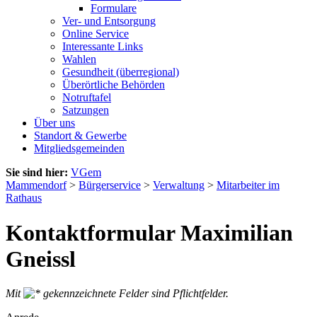
Formulare
Ver- und Entsorgung
Online Service
Interessante Links
Wahlen
Gesundheit (überregional)
Überörtliche Behörden
Notruftafel
Satzungen
Über uns
Standort & Gewerbe
Mitgliedsgemeinden
Sie sind hier:
VGem
Mammendorf
>
Bürgerservice
>
Verwaltung
>
Mitarbeiter im
Rathaus
Kontaktformular Maximilian
Gneissl
Mit
gekennzeichnete Felder sind Pflichtfelder.