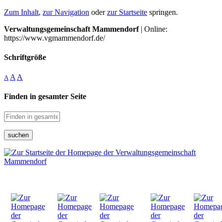
Zum Inhalt
,
zur Navigation
oder
zur Startseite
springen.
Verwaltungsgemeinschaft Mammendorf
| Online:
https://www.vgmammendorf.de/
Schriftgröße
A
A
A
Finden in gesamter Seite
suchen