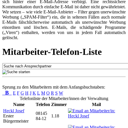
sich hinter einer E-Mail-Adresse verbirgt. Eine rechtssichere
Kommunikation durch einfache E-Mail ist daher nicht gewährleistet.
Wir setzen – wie viele E-Mail-Anbieter – Filter gegen unerwünschte
Werbung („SPAM-Filter“) ein, die in seltenen Fällen auch normale
E-Mails fälschlicherweise automatisch als unerwünschte Werbung
einordnen und löschen. E-Mails, die schädigende Programme
(„Viren“) enthalten, werden von uns in jedem Fall automatisch
gelöscht.
Mitarbeiter-Telefon-Liste
Sprung zu den Mitarbeitern mit dem Anfangsbuchstaben:
B
E
F
G
H
J
K
L
M
O
R
S
W
Telefonliste der Mitarbeiter/innen der Verwaltung
Name
Telefon
Zimmer
Mail
Heckl Josef
08145
Erster
1.18
84-12
Bürgermeister