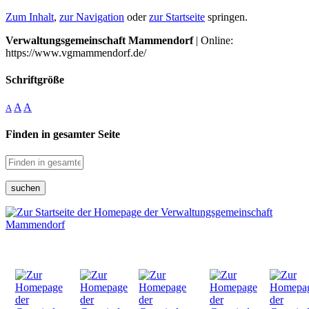
Zum Inhalt
,
zur Navigation
oder
zur Startseite
springen.
Verwaltungsgemeinschaft Mammendorf
| Online:
https://www.vgmammendorf.de/
Schriftgröße
A
A
A
Finden in gesamter Seite
suchen