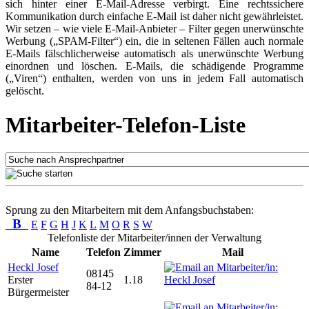
sich hinter einer E-Mail-Adresse verbirgt. Eine rechtssichere
Kommunikation durch einfache E-Mail ist daher nicht gewährleistet.
Wir setzen – wie viele E-Mail-Anbieter – Filter gegen unerwünschte
Werbung („SPAM-Filter“) ein, die in seltenen Fällen auch normale
E-Mails fälschlicherweise automatisch als unerwünschte Werbung
einordnen und löschen. E-Mails, die schädigende Programme
(„Viren“) enthalten, werden von uns in jedem Fall automatisch
gelöscht.
Mitarbeiter-Telefon-Liste
Sprung zu den Mitarbeitern mit dem Anfangsbuchstaben:
B
E
F
G
H
J
K
L
M
O
R
S
W
Telefonliste der Mitarbeiter/innen der Verwaltung
Name
Telefon
Zimmer
Mail
Heckl Josef
08145
Erster
1.18
84-12
Bürgermeister