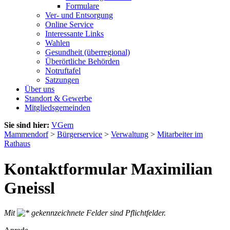
Formulare
Ver- und Entsorgung
Online Service
Interessante Links
Wahlen
Gesundheit (überregional)
Überörtliche Behörden
Notruftafel
Satzungen
Über uns
Standort & Gewerbe
Mitgliedsgemeinden
Sie sind hier:
VGem
Mammendorf
>
Bürgerservice
>
Verwaltung
>
Mitarbeiter im
Rathaus
Kontaktformular Maximilian
Gneissl
Mit
gekennzeichnete Felder sind Pflichtfelder.