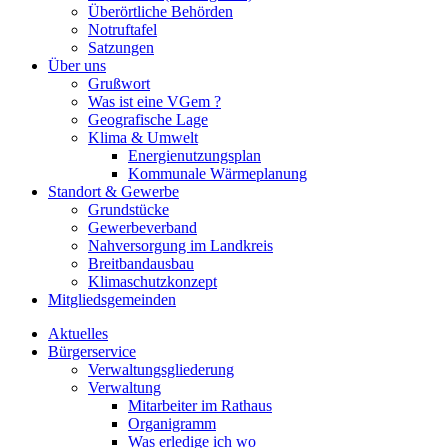
Überörtliche Behörden
Notruftafel
Satzungen
Über uns
Grußwort
Was ist eine VGem ?
Geografische Lage
Klima & Umwelt
Energienutzungsplan
Kommunale Wärmeplanung
Standort & Gewerbe
Grundstücke
Gewerbeverband
Nahversorgung im Landkreis
Breitbandausbau
Klimaschutzkonzept
Mitgliedsgemeinden
Aktuelles
Bürgerservice
Verwaltungsgliederung
Verwaltung
Mitarbeiter im Rathaus
Organigramm
Was erledige ich wo