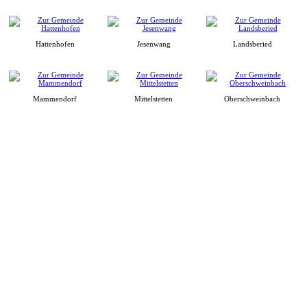
Hattenhofen
Jesenwang
Landsberied
Mammendorf
Mittelstetten
Oberschweinbach