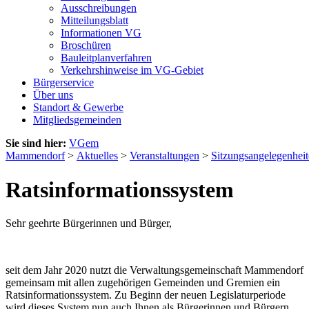
Ausschreibungen
Mitteilungsblatt
Informationen VG
Broschüren
Bauleitplanverfahren
Verkehrshinweise im VG-Gebiet
Bürgerservice
Über uns
Standort & Gewerbe
Mitgliedsgemeinden
Sie sind hier:
VGem
Mammendorf
>
Aktuelles
>
Veranstaltungen
>
Sitzungsangelegenhei
Ratsinformationssystem
Sehr geehrte Bürgerinnen und Bürger,
seit dem Jahr 2020 nutzt die Verwaltungsgemeinschaft Mammendorf
gemeinsam mit allen zugehörigen Gemeinden und Gremien ein
Ratsinformationssystem. Zu Beginn der neuen Legislaturperiode
wird dieses System nun auch Ihnen als Bürgerinnen und Bürgern