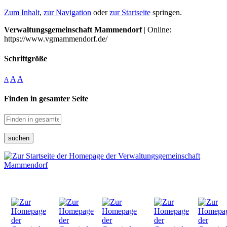
Zum Inhalt
,
zur Navigation
oder
zur Startseite
springen.
Verwaltungsgemeinschaft Mammendorf
| Online:
https://www.vgmammendorf.de/
Schriftgröße
A
A
A
Finden in gesamter Seite
suchen