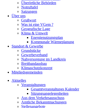
Überörtliche Behörden
Notruftafel
Satzungen
Über uns
Grußwort
Was ist eine VGem ?
Geografische Lage
Klima & Umwelt
Energienutzungsplan
Kommunale Wärmeplanung
Standort & Gewerbe
Grundstücke
Gewerbeverband
Nahversorgung im Landkreis
Breitbandausbau
Klimaschutzkonzept
Mitgliedsgemeinden
Aktuelles
Veranstaltungen
Gesamtveranstaltungs Kalender
Sitzungsangelegenheiten
Aus dem Verkehrsausschuss
Amtliche Bekanntmachungen
Stellenangebote