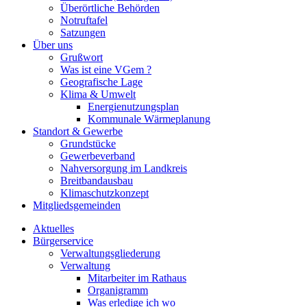
Überörtliche Behörden
Notruftafel
Satzungen
Über uns
Grußwort
Was ist eine VGem ?
Geografische Lage
Klima & Umwelt
Energienutzungsplan
Kommunale Wärmeplanung
Standort & Gewerbe
Grundstücke
Gewerbeverband
Nahversorgung im Landkreis
Breitbandausbau
Klimaschutzkonzept
Mitgliedsgemeinden
Aktuelles
Bürgerservice
Verwaltungsgliederung
Verwaltung
Mitarbeiter im Rathaus
Organigramm
Was erledige ich wo