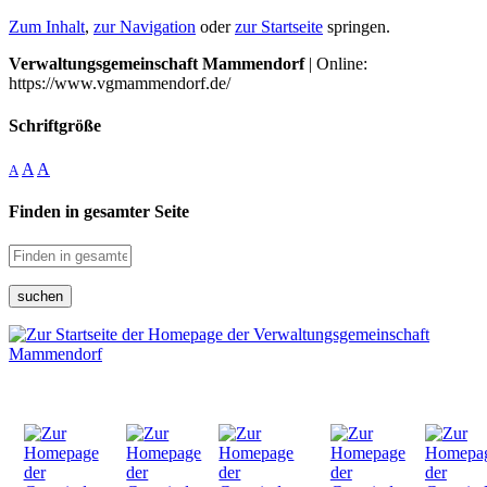
Zum Inhalt
,
zur Navigation
oder
zur Startseite
springen.
Verwaltungsgemeinschaft Mammendorf
| Online:
https://www.vgmammendorf.de/
Schriftgröße
A
A
A
Finden in gesamter Seite
suchen