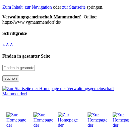
Zum Inhalt
,
zur Navigation
oder
zur Startseite
springen.
Verwaltungsgemeinschaft Mammendorf
| Online:
https://www.vgmammendorf.de/
Schriftgröße
A
A
A
Finden in gesamter Seite
suchen