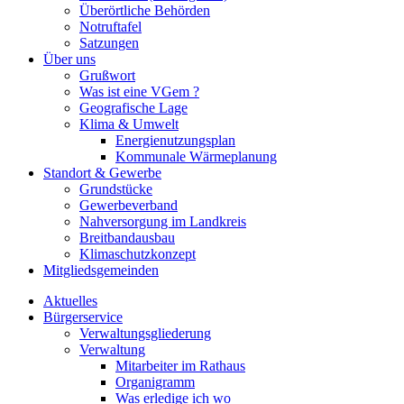
Überörtliche Behörden
Notruftafel
Satzungen
Über uns
Grußwort
Was ist eine VGem ?
Geografische Lage
Klima & Umwelt
Energienutzungsplan
Kommunale Wärmeplanung
Standort & Gewerbe
Grundstücke
Gewerbeverband
Nahversorgung im Landkreis
Breitbandausbau
Klimaschutzkonzept
Mitgliedsgemeinden
Aktuelles
Bürgerservice
Verwaltungsgliederung
Verwaltung
Mitarbeiter im Rathaus
Organigramm
Was erledige ich wo