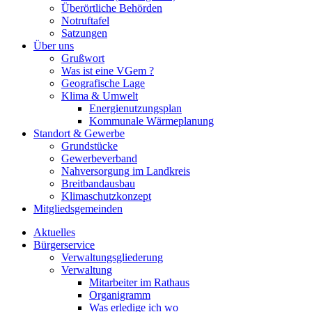
Überörtliche Behörden
Notruftafel
Satzungen
Über uns
Grußwort
Was ist eine VGem ?
Geografische Lage
Klima & Umwelt
Energienutzungsplan
Kommunale Wärmeplanung
Standort & Gewerbe
Grundstücke
Gewerbeverband
Nahversorgung im Landkreis
Breitbandausbau
Klimaschutzkonzept
Mitgliedsgemeinden
Aktuelles
Bürgerservice
Verwaltungsgliederung
Verwaltung
Mitarbeiter im Rathaus
Organigramm
Was erledige ich wo