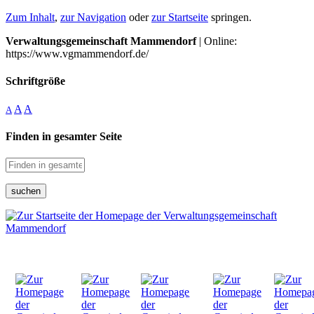
Zum Inhalt
,
zur Navigation
oder
zur Startseite
springen.
Verwaltungsgemeinschaft Mammendorf
| Online:
https://www.vgmammendorf.de/
Schriftgröße
A
A
A
Finden in gesamter Seite
suchen