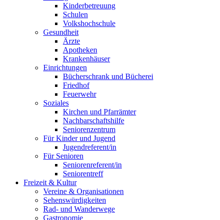
Kinderbetreuung
Schulen
Volkshochschule
Gesundheit
Ärzte
Apotheken
Krankenhäuser
Einrichtungen
Bücherschrank und Bücherei
Friedhof
Feuerwehr
Soziales
Kirchen und Pfarrämter
Nachbarschaftshilfe
Seniorenzentrum
Für Kinder und Jugend
Jugendreferent/in
Für Senioren
Seniorenreferent/in
Seniorentreff
Freizeit & Kultur
Vereine & Organisationen
Sehenswürdigkeiten
Rad- und Wanderwege
Gastronomie