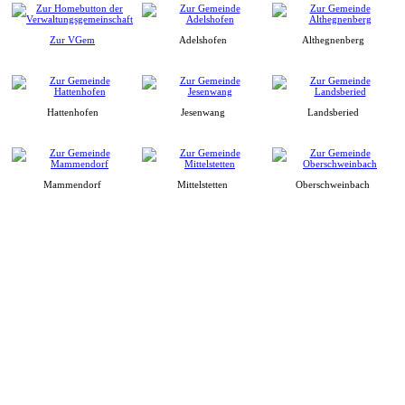
Zur VGem
Adelshofen
Althegnenberg
Hattenhofen
Jesenwang
Landsberied
Mammendorf
Mittelstetten
Oberschweinbach