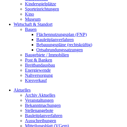
Kinderspielplätze
Sporteinrichtungen
Kino
Museum
Wirtschaft & Standort
Bauen
Flächennutzungsplan (FNP)
Bauleitplanverfahren
Bebauungspläne (rechtskräftig)
Ortsabrundungssatzungen
Baugebiete / Immobilien
Post & Banken
Breitbandausbau
Energiewende
Nahversorgung
Kiesverkauf
Aktuelles
Archiv Aktuelles
Veranstaltungen
Bekanntmachungen
Stellenangebote
Bauleitplanverfahren
Ausschreibungen
Mitteilungsblatt (VGem)