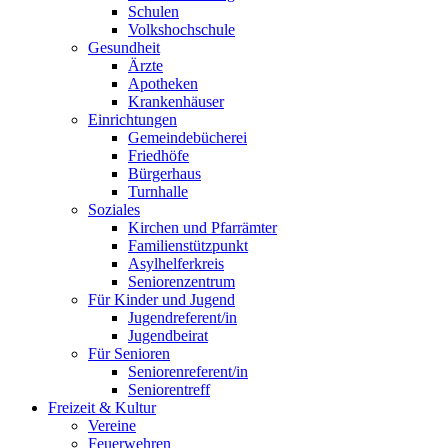
Schulen
Volkshochschule
Gesundheit
Ärzte
Apotheken
Krankenhäuser
Einrichtungen
Gemeindebücherei
Friedhöfe
Bürgerhaus
Turnhalle
Soziales
Kirchen und Pfarrämter
Familienstützpunkt
Asylhelferkreis
Seniorenzentrum
Für Kinder und Jugend
Jugendreferent/in
Jugendbeirat
Für Senioren
Seniorenreferent/in
Seniorentreff
Freizeit & Kultur
Vereine
Feuerwehren