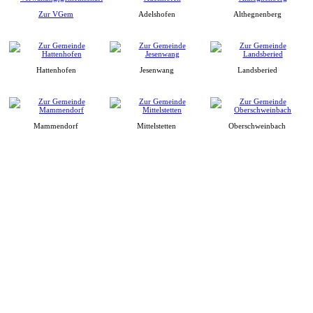
Zur VGem
Adelshofen
Althegnenberg
Hattenhofen
Jesenwang
Landsberied
Mammendorf
Mittelstetten
Oberschweinbach