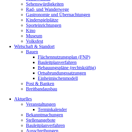
Sehenswürdigkeiten
Rad- und Wanderwege
Gastronomie und Übernachtungen
Kinderspielplätze
Sporteinrichtungen
Kino
Museum
Volksfest
Wirtschaft & Standort
Bauen
Flächennutzungsplan (FNP)
Bauleitplanverfahren
Bebauungspläne (rechtskräftig)
Ortsabrundungssatzungen
Einheimischenmodell
Post & Banken
Breitbandausbau
Aktuelles
Veranstaltungen
Terminkalender
Bekanntmachungen
Stellenangebote
Bauleitplanverfahren
Ausschreibungen