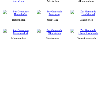
Zur VGem
Adelshofen
Althegnenberg
Hattenhofen
Jesenwang
Landsberied
Mammendorf
Mittelstetten
Oberschweinbach