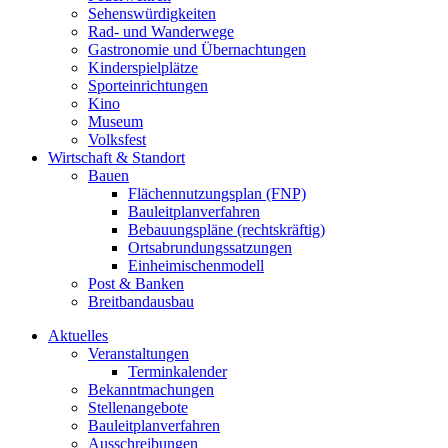
Sehenswürdigkeiten
Rad- und Wanderwege
Gastronomie und Übernachtungen
Kinderspielplätze
Sporteinrichtungen
Kino
Museum
Volksfest
Wirtschaft & Standort
Bauen
Flächennutzungsplan (FNP)
Bauleitplanverfahren
Bebauungspläne (rechtskräftig)
Ortsabrundungssatzungen
Einheimischenmodell
Post & Banken
Breitbandausbau
Aktuelles
Veranstaltungen
Terminkalender
Bekanntmachungen
Stellenangebote
Bauleitplanverfahren
Ausschreibungen