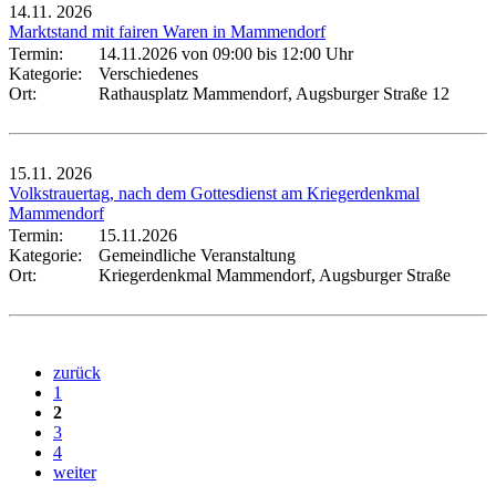
14.11.
2026
Marktstand mit fairen Waren in Mammendorf
Termin:
14.11.2026 von 09:00
bis 12:00 Uhr
Kategorie:
Verschiedenes
Ort:
Rathausplatz Mammendorf, Augsburger Straße 12
15.11.
2026
Volkstrauertag, nach dem Gottesdienst am Kriegerdenkmal
Mammendorf
Termin:
15.11.2026
Kategorie:
Gemeindliche Veranstaltung
Ort:
Kriegerdenkmal Mammendorf, Augsburger Straße
zurück
1
2
3
4
weiter