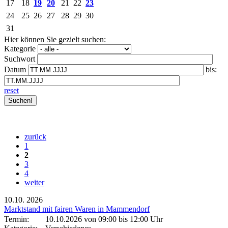
17
18
19
20
21
22
23
24
25
26
27
28
29
30
31
Hier können Sie gezielt suchen:
Kategorie
Suchwort
Datum
bis:
reset
zurück
1
2
3
4
weiter
10.10.
2026
Marktstand mit fairen Waren in Mammendorf
Termin:
10.10.2026 von 09:00
bis 12:00 Uhr