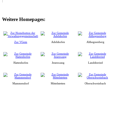
Weitere Homepages:
Zur VGem
Adelshofen
Althegnenberg
Hattenhofen
Jesenwang
Landsberied
Mammendorf
Mittelstetten
Oberschweinbach