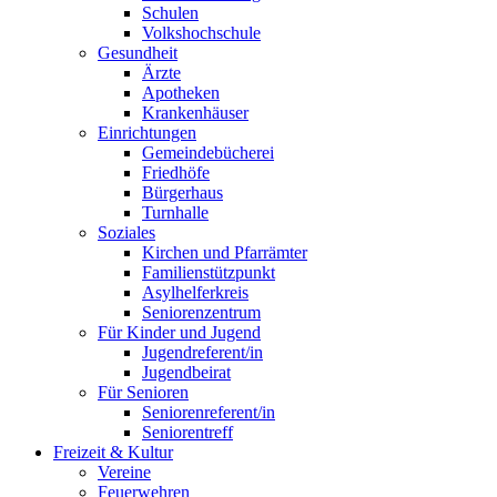
Schulen
Volkshochschule
Gesundheit
Ärzte
Apotheken
Krankenhäuser
Einrichtungen
Gemeindebücherei
Friedhöfe
Bürgerhaus
Turnhalle
Soziales
Kirchen und Pfarrämter
Familienstützpunkt
Asylhelferkreis
Seniorenzentrum
Für Kinder und Jugend
Jugendreferent/in
Jugendbeirat
Für Senioren
Seniorenreferent/in
Seniorentreff
Freizeit & Kultur
Vereine
Feuerwehren