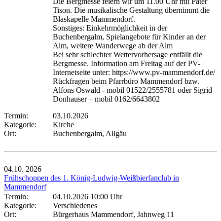
Die Bergmesse feiern wir um 11.00 Uhr mit Pater
Tison. Die musikalische Gestaltung übernimmt die
Blaskapelle Mammendorf.
Sonstiges: Einkehrmöglichkeit in der
Buchenbergalm, Spielangebote für Kinder an der
Alm, weitere Wanderwege ab der Alm
Bei sehr schlechter Wettervorhersage entfällt die
Bergmesse. Information am Freitag auf der PV-
Internetseite unter: https://www.pv-mammendorf.de/
Rückfragen beim Pfarrbüro Mammendorf bzw.
Alfons Oswald - mobil 01522/2555781 oder Sigrid
Donhauser – mobil 0162/6643802
Termin:
03.10.2026
Kategorie:
Kirche
Ort:
Buchenbergalm, Allgäu
04.10.
2026
Frühschoppen des 1. König-Ludwig-Weißbierfanclub in
Mammendorf
Termin:
04.10.2026 10:00 Uhr
Kategorie:
Verschiedenes
Ort:
Bürgerhaus Mammendorf, Jahnweg 11