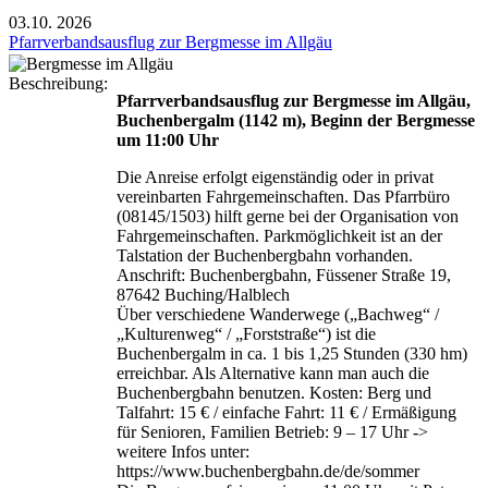
03.10.
2026
Pfarrverbandsausflug zur Bergmesse im Allgäu
Beschreibung:
Pfarrverbandsausflug zur Bergmesse im Allgäu,
Buchenbergalm (1142 m), Beginn der Bergmesse
um 11:00 Uhr
Die Anreise erfolgt eigenständig oder in privat
vereinbarten Fahrgemeinschaften. Das Pfarrbüro
(08145/1503) hilft gerne bei der Organisation von
Fahrgemeinschaften. Parkmöglichkeit ist an der
Talstation der Buchenbergbahn vorhanden.
Anschrift: Buchenbergbahn, Füssener Straße 19,
87642 Buching/Halblech
Über verschiedene Wanderwege („Bachweg“ /
„Kulturenweg“ / „Forststraße“) ist die
Buchenbergalm in ca. 1 bis 1,25 Stunden (330 hm)
erreichbar. Als Alternative kann man auch die
Buchenbergbahn benutzen. Kosten: Berg und
Talfahrt: 15 € / einfache Fahrt: 11 € / Ermäßigung
für Senioren, Familien Betrieb: 9 – 17 Uhr ->
weitere Infos unter:
https://www.buchenbergbahn.de/de/sommer