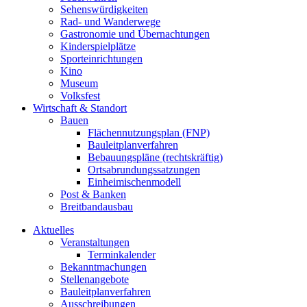
Sehenswürdigkeiten
Rad- und Wanderwege
Gastronomie und Übernachtungen
Kinderspielplätze
Sporteinrichtungen
Kino
Museum
Volksfest
Wirtschaft & Standort
Bauen
Flächennutzungsplan (FNP)
Bauleitplanverfahren
Bebauungspläne (rechtskräftig)
Ortsabrundungssatzungen
Einheimischenmodell
Post & Banken
Breitbandausbau
Aktuelles
Veranstaltungen
Terminkalender
Bekanntmachungen
Stellenangebote
Bauleitplanverfahren
Ausschreibungen