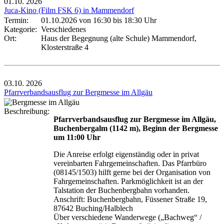
01.10.
2026
Juca-Kino (Film FSK 6) in Mammendorf
Termin:
01.10.2026 von 16:30
bis 18:30 Uhr
Kategorie:
Verschiedenes
Ort:
Haus der Begegnung (alte Schule) Mammendorf,
Klosterstraße 4
03.10.
2026
Pfarrverbandsausflug zur Bergmesse im Allgäu
Beschreibung:
Pfarrverbandsausflug zur Bergmesse im Allgäu,
Buchenbergalm (1142 m), Beginn der Bergmesse
um 11:00 Uhr
Die Anreise erfolgt eigenständig oder in privat
vereinbarten Fahrgemeinschaften. Das Pfarrbüro
(08145/1503) hilft gerne bei der Organisation von
Fahrgemeinschaften. Parkmöglichkeit ist an der
Talstation der Buchenbergbahn vorhanden.
Anschrift: Buchenbergbahn, Füssener Straße 19,
87642 Buching/Halblech
Über verschiedene Wanderwege („Bachweg“ /