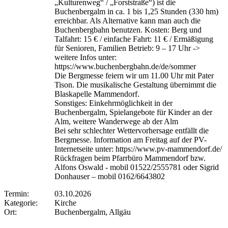
„Kulturenweg“ / „Forststraße“) ist die
Buchenbergalm in ca. 1 bis 1,25 Stunden (330 hm)
erreichbar. Als Alternative kann man auch die
Buchenbergbahn benutzen. Kosten: Berg und
Talfahrt: 15 € / einfache Fahrt: 11 € / Ermäßigung
für Senioren, Familien Betrieb: 9 – 17 Uhr ->
weitere Infos unter:
https://www.buchenbergbahn.de/de/sommer
Die Bergmesse feiern wir um 11.00 Uhr mit Pater
Tison. Die musikalische Gestaltung übernimmt die
Blaskapelle Mammendorf.
Sonstiges: Einkehrmöglichkeit in der
Buchenbergalm, Spielangebote für Kinder an der
Alm, weitere Wanderwege ab der Alm
Bei sehr schlechter Wettervorhersage entfällt die
Bergmesse. Information am Freitag auf der PV-
Internetseite unter: https://www.pv-mammendorf.de/
Rückfragen beim Pfarrbüro Mammendorf bzw.
Alfons Oswald - mobil 01522/2555781 oder Sigrid
Donhauser – mobil 0162/6643802
Termin:
03.10.2026
Kategorie:
Kirche
Ort:
Buchenbergalm, Allgäu