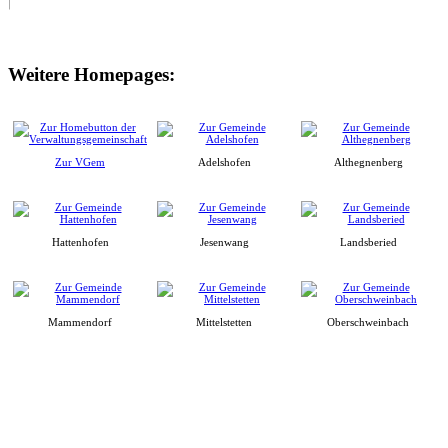
Weitere Homepages:
Zur VGem
Adelshofen
Althegnenberg
Hattenhofen
Jesenwang
Landsberied
Mammendorf
Mittelstetten
Oberschweinbach