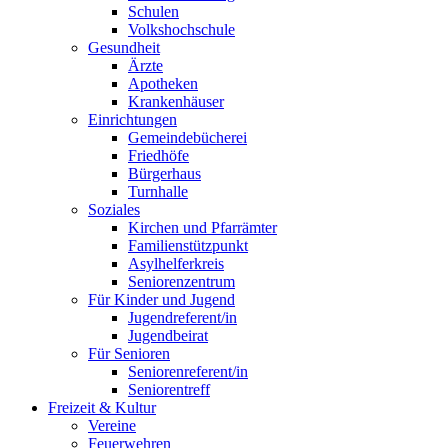
Schulen
Volkshochschule
Gesundheit
Ärzte
Apotheken
Krankenhäuser
Einrichtungen
Gemeindebücherei
Friedhöfe
Bürgerhaus
Turnhalle
Soziales
Kirchen und Pfarrämter
Familienstützpunkt
Asylhelferkreis
Seniorenzentrum
Für Kinder und Jugend
Jugendreferent/in
Jugendbeirat
Für Senioren
Seniorenreferent/in
Seniorentreff
Freizeit & Kultur
Vereine
Feuerwehren