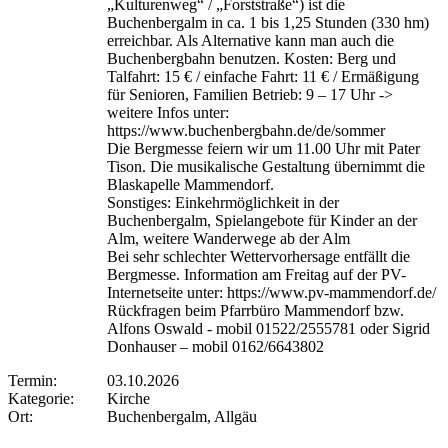
„Kulturenweg“ / „Forststraße“) ist die
Buchenbergalm in ca. 1 bis 1,25 Stunden (330 hm)
erreichbar. Als Alternative kann man auch die
Buchenbergbahn benutzen. Kosten: Berg und
Talfahrt: 15 € / einfache Fahrt: 11 € / Ermäßigung
für Senioren, Familien Betrieb: 9 – 17 Uhr ->
weitere Infos unter:
https://www.buchenbergbahn.de/de/sommer
Die Bergmesse feiern wir um 11.00 Uhr mit Pater
Tison. Die musikalische Gestaltung übernimmt die
Blaskapelle Mammendorf.
Sonstiges: Einkehrmöglichkeit in der
Buchenbergalm, Spielangebote für Kinder an der
Alm, weitere Wanderwege ab der Alm
Bei sehr schlechter Wettervorhersage entfällt die
Bergmesse. Information am Freitag auf der PV-
Internetseite unter: https://www.pv-mammendorf.de/
Rückfragen beim Pfarrbüro Mammendorf bzw.
Alfons Oswald - mobil 01522/2555781 oder Sigrid
Donhauser – mobil 0162/6643802
Termin:
03.10.2026
Kategorie:
Kirche
Ort:
Buchenbergalm, Allgäu