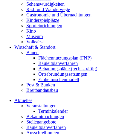
Sehenswürdigkeiten
Rad- und Wanderwege
Gastronomie und Übernachtungen
Kinderspielplätze
Sporteinrichtungen
Kino
Museum
Volksfest
Wirtschaft & Standort
Bauen
Flächennutzungsplan (FNP)
Bauleitplanverfahren
Bebauungspläne (rechtskräftig)
Ortsabrundungssatzungen
Einheimischenmodell
Post & Banken
Breitbandausbau
Aktuelles
Veranstaltungen
Terminkalender
Bekanntmachungen
Stellenangebote
Bauleitplanverfahren
Ausschreibungen