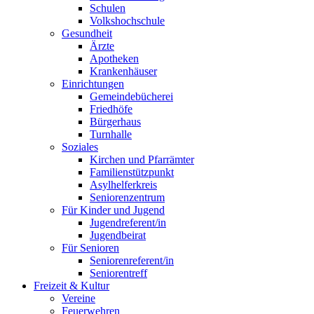
Schulen
Volkshochschule
Gesundheit
Ärzte
Apotheken
Krankenhäuser
Einrichtungen
Gemeindebücherei
Friedhöfe
Bürgerhaus
Turnhalle
Soziales
Kirchen und Pfarrämter
Familienstützpunkt
Asylhelferkreis
Seniorenzentrum
Für Kinder und Jugend
Jugendreferent/in
Jugendbeirat
Für Senioren
Seniorenreferent/in
Seniorentreff
Freizeit & Kultur
Vereine
Feuerwehren