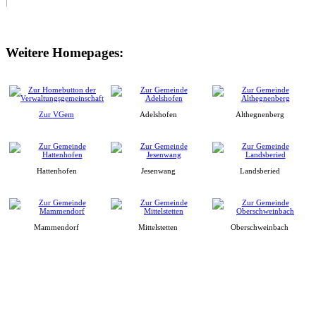
Weitere Homepages:
Zur VGem
Adelshofen
Althegnenberg
Hattenhofen
Jesenwang
Landsberied
Mammendorf
Mittelstetten
Oberschweinbach