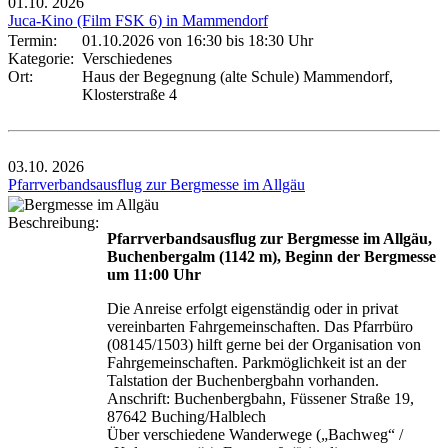
01.10.
2026
Juca-Kino (Film FSK 6) in Mammendorf
Termin:
01.10.2026 von 16:30
bis 18:30 Uhr
Kategorie:
Verschiedenes
Ort:
Haus der Begegnung (alte Schule) Mammendorf,
Klosterstraße 4
03.10.
2026
Pfarrverbandsausflug zur Bergmesse im Allgäu
Beschreibung:
Pfarrverbandsausflug zur Bergmesse im Allgäu,
Buchenbergalm (1142 m), Beginn der Bergmesse
um 11:00 Uhr
Die Anreise erfolgt eigenständig oder in privat
vereinbarten Fahrgemeinschaften. Das Pfarrbüro
(08145/1503) hilft gerne bei der Organisation von
Fahrgemeinschaften. Parkmöglichkeit ist an der
Talstation der Buchenbergbahn vorhanden.
Anschrift: Buchenbergbahn, Füssener Straße 19,
87642 Buching/Halblech
Über verschiedene Wanderwege („Bachweg“ /