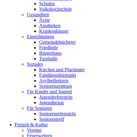
Schulen
Volkshochschule
Gesundheit
Ärzte
Apotheken
Krankenhäuser
Einrichtungen
Gemeindebücherei
Friedhöfe
Bürgerhaus
Turnhalle
Soziales
Kirchen und Pfarrämter
Familienstützpunkt
Asylhelferkreis
Seniorenzentrum
Für Kinder und Jugend
Jugendreferent/in
Jugendbeirat
Für Senioren
Seniorenreferent/in
Seniorentreff
Freizeit & Kultur
Vereine
Feuerwehren