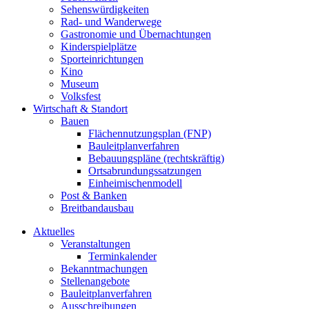
Sehenswürdigkeiten
Rad- und Wanderwege
Gastronomie und Übernachtungen
Kinderspielplätze
Sporteinrichtungen
Kino
Museum
Volksfest
Wirtschaft & Standort
Bauen
Flächennutzungsplan (FNP)
Bauleitplanverfahren
Bebauungspläne (rechtskräftig)
Ortsabrundungssatzungen
Einheimischenmodell
Post & Banken
Breitbandausbau
Aktuelles
Veranstaltungen
Terminkalender
Bekanntmachungen
Stellenangebote
Bauleitplanverfahren
Ausschreibungen