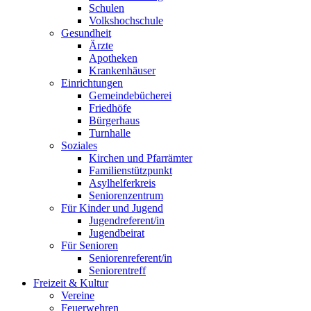
Schulen
Volkshochschule
Gesundheit
Ärzte
Apotheken
Krankenhäuser
Einrichtungen
Gemeindebücherei
Friedhöfe
Bürgerhaus
Turnhalle
Soziales
Kirchen und Pfarrämter
Familienstützpunkt
Asylhelferkreis
Seniorenzentrum
Für Kinder und Jugend
Jugendreferent/in
Jugendbeirat
Für Senioren
Seniorenreferent/in
Seniorentreff
Freizeit & Kultur
Vereine
Feuerwehren