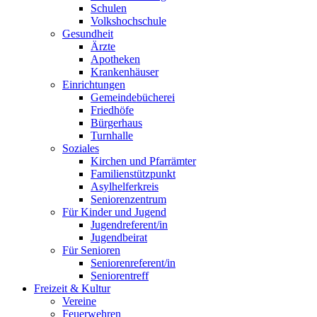
Schulen
Volkshochschule
Gesundheit
Ärzte
Apotheken
Krankenhäuser
Einrichtungen
Gemeindebücherei
Friedhöfe
Bürgerhaus
Turnhalle
Soziales
Kirchen und Pfarrämter
Familienstützpunkt
Asylhelferkreis
Seniorenzentrum
Für Kinder und Jugend
Jugendreferent/in
Jugendbeirat
Für Senioren
Seniorenreferent/in
Seniorentreff
Freizeit & Kultur
Vereine
Feuerwehren