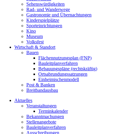
Sehenswürdigkeiten
Rad- und Wanderwege
Gastronomie und Übernachtungen
Kinderspielplätze
Sporteinrichtungen
Kino
Museum
Volksfest
Wirtschaft & Standort
Bauen
Flächennutzungsplan (FNP)
Bauleitplanverfahren
Bebauungspläne (rechtskräftig)
Ortsabrundungssatzungen
Einheimischenmodell
Post & Banken
Breitbandausbau
Aktuelles
Veranstaltungen
Terminkalender
Bekanntmachungen
Stellenangebote
Bauleitplanverfahren
Ausschreibungen