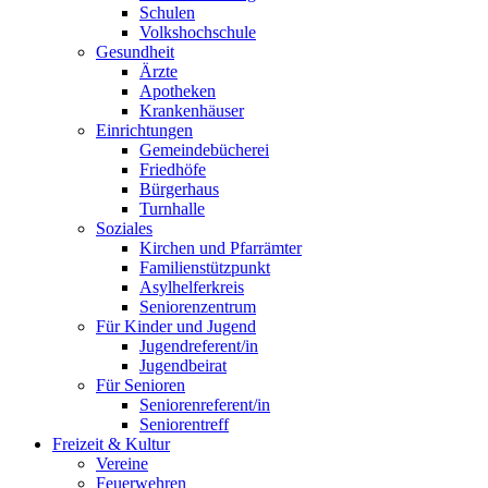
Schulen
Volkshochschule
Gesundheit
Ärzte
Apotheken
Krankenhäuser
Einrichtungen
Gemeindebücherei
Friedhöfe
Bürgerhaus
Turnhalle
Soziales
Kirchen und Pfarrämter
Familienstützpunkt
Asylhelferkreis
Seniorenzentrum
Für Kinder und Jugend
Jugendreferent/in
Jugendbeirat
Für Senioren
Seniorenreferent/in
Seniorentreff
Freizeit & Kultur
Vereine
Feuerwehren