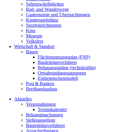
Sehenswürdigkeiten
Rad- und Wanderwege
Gastronomie und Übernachtungen
Kinderspielplätze
Sporteinrichtungen
Kino
Museum
Volksfest
Wirtschaft & Standort
Bauen
Flächennutzungsplan (FNP)
Bauleitplanverfahren
Bebauungspläne (rechtskräftig)
Ortsabrundungssatzungen
Einheimischenmodell
Post & Banken
Breitbandausbau
Aktuelles
Veranstaltungen
Terminkalender
Bekanntmachungen
Stellenangebote
Bauleitplanverfahren
Ausschreibungen