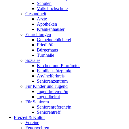
Schulen
Volkshochschule
Gesundheit
Ärzte
Apotheken
Krankenhäuser
Einrichtungen
Gemeindebücherei
Friedhöfe
Bürgerhaus
Turnhalle
Soziales
Kirchen und Pfarrämter
Familienstützpunkt
Asylhelferkreis
Seniorenzentrum
Für Kinder und Jugend
Jugendreferent/in
Jugendbeirat
Für Senioren
Seniorenreferent/in
Seniorentreff
Freizeit & Kultur
Vereine
Feuerwehren