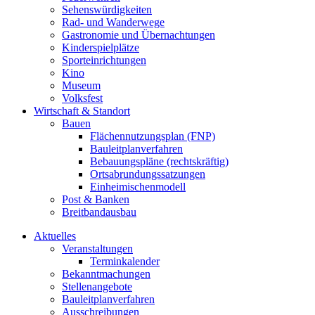
Sehenswürdigkeiten
Rad- und Wanderwege
Gastronomie und Übernachtungen
Kinderspielplätze
Sporteinrichtungen
Kino
Museum
Volksfest
Wirtschaft & Standort
Bauen
Flächennutzungsplan (FNP)
Bauleitplanverfahren
Bebauungspläne (rechtskräftig)
Ortsabrundungssatzungen
Einheimischenmodell
Post & Banken
Breitbandausbau
Aktuelles
Veranstaltungen
Terminkalender
Bekanntmachungen
Stellenangebote
Bauleitplanverfahren
Ausschreibungen