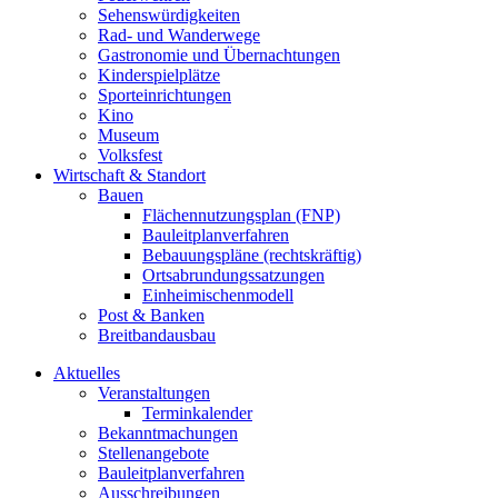
Sehenswürdigkeiten
Rad- und Wanderwege
Gastronomie und Übernachtungen
Kinderspielplätze
Sporteinrichtungen
Kino
Museum
Volksfest
Wirtschaft & Standort
Bauen
Flächennutzungsplan (FNP)
Bauleitplanverfahren
Bebauungspläne (rechtskräftig)
Ortsabrundungssatzungen
Einheimischenmodell
Post & Banken
Breitbandausbau
Aktuelles
Veranstaltungen
Terminkalender
Bekanntmachungen
Stellenangebote
Bauleitplanverfahren
Ausschreibungen