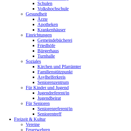
Schulen
Volkshochschule
Gesundheit
Ärzte
Apotheken
Krankenhäuser
Einrichtungen
Gemeindebücherei
Friedhöfe
Bürgerhaus
Turnhalle
Soziales
Kirchen und Pfarrämter
Familienstützpunkt
Asylhelferkreis
Seniorenzentrum
Für Kinder und Jugend
Jugendreferent/in
Jugendbeirat
Für Senioren
Seniorenreferent/in
Seniorentreff
Freizeit & Kultur
Vereine
Feuerwehren