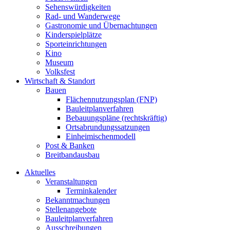
Sehenswürdigkeiten
Rad- und Wanderwege
Gastronomie und Übernachtungen
Kinderspielplätze
Sporteinrichtungen
Kino
Museum
Volksfest
Wirtschaft & Standort
Bauen
Flächennutzungsplan (FNP)
Bauleitplanverfahren
Bebauungspläne (rechtskräftig)
Ortsabrundungssatzungen
Einheimischenmodell
Post & Banken
Breitbandausbau
Aktuelles
Veranstaltungen
Terminkalender
Bekanntmachungen
Stellenangebote
Bauleitplanverfahren
Ausschreibungen