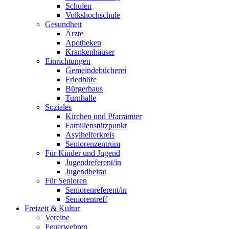
Schulen
Volkshochschule
Gesundheit
Ärzte
Apotheken
Krankenhäuser
Einrichtungen
Gemeindebücherei
Friedhöfe
Bürgerhaus
Turnhalle
Soziales
Kirchen und Pfarrämter
Familienstützpunkt
Asylhelferkreis
Seniorenzentrum
Für Kinder und Jugend
Jugendreferent/in
Jugendbeirat
Für Senioren
Seniorenreferent/in
Seniorentreff
Freizeit & Kultur
Vereine
Feuerwehren