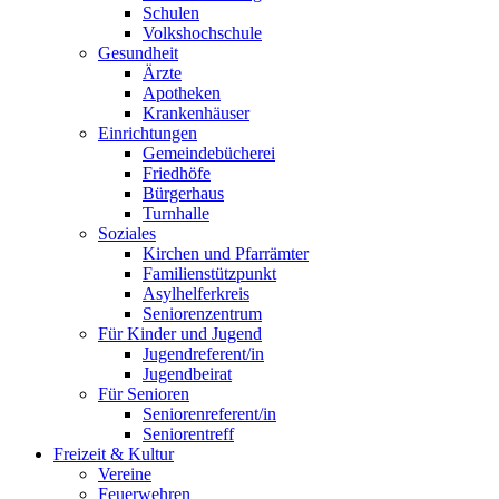
Schulen
Volkshochschule
Gesundheit
Ärzte
Apotheken
Krankenhäuser
Einrichtungen
Gemeindebücherei
Friedhöfe
Bürgerhaus
Turnhalle
Soziales
Kirchen und Pfarrämter
Familienstützpunkt
Asylhelferkreis
Seniorenzentrum
Für Kinder und Jugend
Jugendreferent/in
Jugendbeirat
Für Senioren
Seniorenreferent/in
Seniorentreff
Freizeit & Kultur
Vereine
Feuerwehren