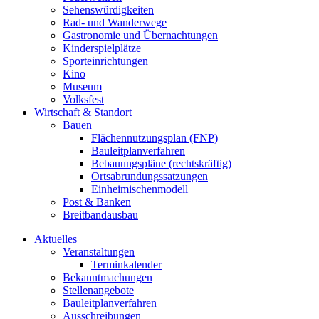
Sehenswürdigkeiten
Rad- und Wanderwege
Gastronomie und Übernachtungen
Kinderspielplätze
Sporteinrichtungen
Kino
Museum
Volksfest
Wirtschaft & Standort
Bauen
Flächennutzungsplan (FNP)
Bauleitplanverfahren
Bebauungspläne (rechtskräftig)
Ortsabrundungssatzungen
Einheimischenmodell
Post & Banken
Breitbandausbau
Aktuelles
Veranstaltungen
Terminkalender
Bekanntmachungen
Stellenangebote
Bauleitplanverfahren
Ausschreibungen