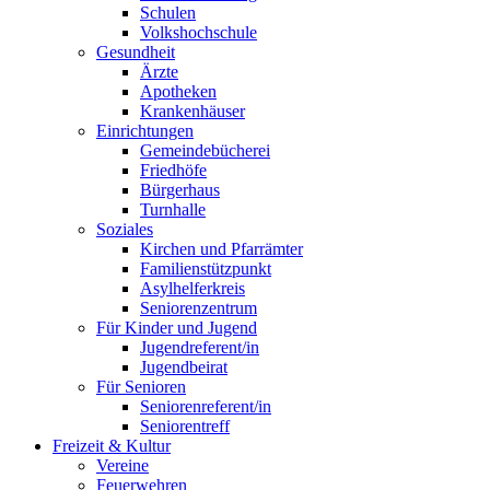
Schulen
Volkshochschule
Gesundheit
Ärzte
Apotheken
Krankenhäuser
Einrichtungen
Gemeindebücherei
Friedhöfe
Bürgerhaus
Turnhalle
Soziales
Kirchen und Pfarrämter
Familienstützpunkt
Asylhelferkreis
Seniorenzentrum
Für Kinder und Jugend
Jugendreferent/in
Jugendbeirat
Für Senioren
Seniorenreferent/in
Seniorentreff
Freizeit & Kultur
Vereine
Feuerwehren