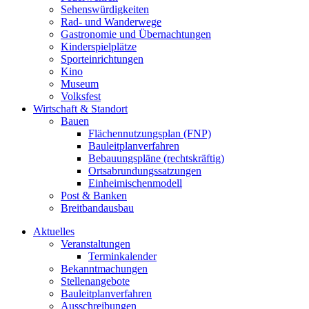
Sehenswürdigkeiten
Rad- und Wanderwege
Gastronomie und Übernachtungen
Kinderspielplätze
Sporteinrichtungen
Kino
Museum
Volksfest
Wirtschaft & Standort
Bauen
Flächennutzungsplan (FNP)
Bauleitplanverfahren
Bebauungspläne (rechtskräftig)
Ortsabrundungssatzungen
Einheimischenmodell
Post & Banken
Breitbandausbau
Aktuelles
Veranstaltungen
Terminkalender
Bekanntmachungen
Stellenangebote
Bauleitplanverfahren
Ausschreibungen