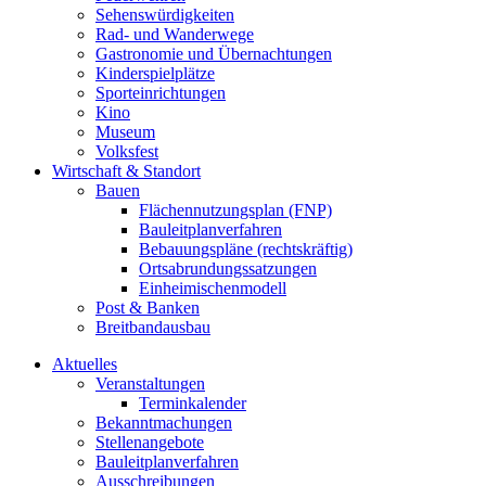
Sehenswürdigkeiten
Rad- und Wanderwege
Gastronomie und Übernachtungen
Kinderspielplätze
Sporteinrichtungen
Kino
Museum
Volksfest
Wirtschaft & Standort
Bauen
Flächennutzungsplan (FNP)
Bauleitplanverfahren
Bebauungspläne (rechtskräftig)
Ortsabrundungssatzungen
Einheimischenmodell
Post & Banken
Breitbandausbau
Aktuelles
Veranstaltungen
Terminkalender
Bekanntmachungen
Stellenangebote
Bauleitplanverfahren
Ausschreibungen