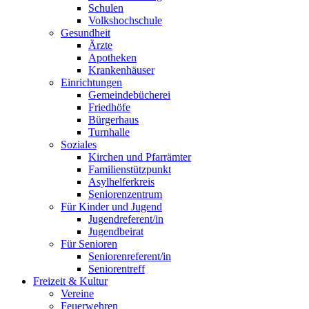
Schulen
Volkshochschule
Gesundheit
Ärzte
Apotheken
Krankenhäuser
Einrichtungen
Gemeindebücherei
Friedhöfe
Bürgerhaus
Turnhalle
Soziales
Kirchen und Pfarrämter
Familienstützpunkt
Asylhelferkreis
Seniorenzentrum
Für Kinder und Jugend
Jugendreferent/in
Jugendbeirat
Für Senioren
Seniorenreferent/in
Seniorentreff
Freizeit & Kultur
Vereine
Feuerwehren