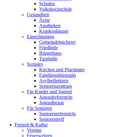
Schulen
Volkshochschule
Gesundheit
Ärzte
Apotheken
Krankenhäuser
Einrichtungen
Gemeindebücherei
Friedhöfe
Bürgerhaus
Turnhalle
Soziales
Kirchen und Pfarrämter
Familienstützpunkt
Asylhelferkreis
Seniorenzentrum
Für Kinder und Jugend
Jugendreferent/in
Jugendbeirat
Für Senioren
Seniorenreferent/in
Seniorentreff
Freizeit & Kultur
Vereine
Feuerwehren