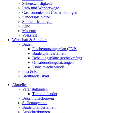
Sehenswürdigkeiten
Rad- und Wanderwege
Gastronomie und Übernachtungen
Kinderspielplätze
Sporteinrichtungen
Kino
Museum
Volksfest
Wirtschaft & Standort
Bauen
Flächennutzungsplan (FNP)
Bauleitplanverfahren
Bebauungspläne (rechtskräftig)
Ortsabrundungssatzungen
Einheimischenmodell
Post & Banken
Breitbandausbau
Aktuelles
Veranstaltungen
Terminkalender
Bekanntmachungen
Stellenangebote
Bauleitplanverfahren
Ausschreibungen