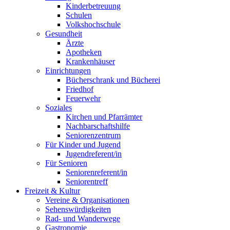
Kinderbetreuung
Schulen
Volkshochschule
Gesundheit
Ärzte
Apotheken
Krankenhäuser
Einrichtungen
Bücherschrank und Bücherei
Friedhof
Feuerwehr
Soziales
Kirchen und Pfarrämter
Nachbarschaftshilfe
Seniorenzentrum
Für Kinder und Jugend
Jugendreferent/in
Für Senioren
Seniorenreferent/in
Seniorentreff
Freizeit & Kultur
Vereine & Organisationen
Sehenswürdigkeiten
Rad- und Wanderwege
Gastronomie