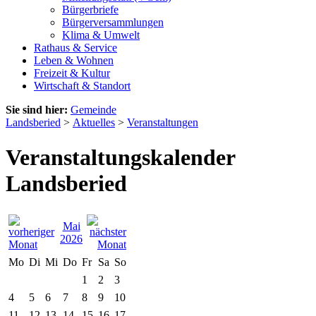
Bürgerbriefe
Bürgerversammlungen
Klima & Umwelt
Rathaus & Service
Leben & Wohnen
Freizeit & Kultur
Wirtschaft & Standort
Sie sind hier:
Gemeinde
Landsberied
>
Aktuelles
>
Veranstaltungen
Veranstaltungskalender
Landsberied
Mai
2026
Mo
Di
Mi
Do
Fr
Sa
So
1
2
3
4
5
6
7
8
9
10
11
12
13
14
15
16
17