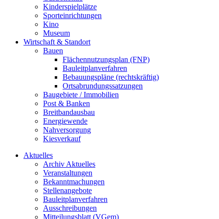
Kinderspielplätze
Sporteinrichtungen
Kino
Museum
Wirtschaft & Standort
Bauen
Flächennutzungsplan (FNP)
Bauleitplanverfahren
Bebauungspläne (rechtskräftig)
Ortsabrundungssatzungen
Baugebiete / Immobilien
Post & Banken
Breitbandausbau
Energiewende
Nahversorgung
Kiesverkauf
Aktuelles
Archiv Aktuelles
Veranstaltungen
Bekanntmachungen
Stellenangebote
Bauleitplanverfahren
Ausschreibungen
Mitteilungsblatt (VGem)