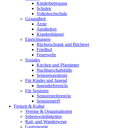
Kinderbetreuung
Schulen
Volkshochschule
Gesundheit
Ärzte
Apotheken
Krankenhäuser
Einrichtungen
Bücherschrank und Bücherei
Friedhof
Feuerwehr
Soziales
Kirchen und Pfarrämter
Nachbarschaftshilfe
Seniorenzentrum
Für Kinder und Jugend
Jugendreferent/in
Für Senioren
Seniorenreferent/in
Seniorentreff
Freizeit & Kultur
Vereine & Organisationen
Sehenswürdigkeiten
Rad- und Wanderwege
Gastronomie