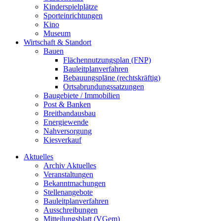
Kinderspielplätze
Sporteinrichtungen
Kino
Museum
Wirtschaft & Standort
Bauen
Flächennutzungsplan (FNP)
Bauleitplanverfahren
Bebauungspläne (rechtskräftig)
Ortsabrundungssatzungen
Baugebiete / Immobilien
Post & Banken
Breitbandausbau
Energiewende
Nahversorgung
Kiesverkauf
Aktuelles
Archiv Aktuelles
Veranstaltungen
Bekanntmachungen
Stellenangebote
Bauleitplanverfahren
Ausschreibungen
Mitteilungsblatt (VGem)