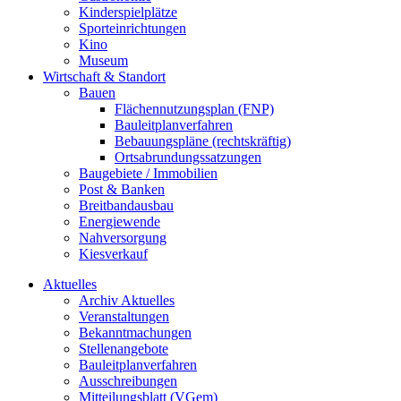
Kinderspielplätze
Sporteinrichtungen
Kino
Museum
Wirtschaft & Standort
Bauen
Flächennutzungsplan (FNP)
Bauleitplanverfahren
Bebauungspläne (rechtskräftig)
Ortsabrundungssatzungen
Baugebiete / Immobilien
Post & Banken
Breitbandausbau
Energiewende
Nahversorgung
Kiesverkauf
Aktuelles
Archiv Aktuelles
Veranstaltungen
Bekanntmachungen
Stellenangebote
Bauleitplanverfahren
Ausschreibungen
Mitteilungsblatt (VGem)