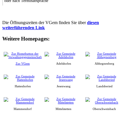
oder nach Terminabsprache
Die Öffnungszeiten der VGem finden Sie über
diesen
weiterführenden Link
Weitere Homepages:
Zur VGem
Adelshofen
Althegnenberg
Hattenhofen
Jesenwang
Landsberied
Mammendorf
Mittelstetten
Oberschweinbach