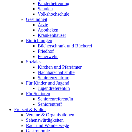
Kinderbetreuung
Schulen
Volkshochschule
Gesundheit
Ärzte
Apotheken
Krankenhäuser
Einrichtungen
Bücherschrank und Bücherei
Friedhof
Feuerwehr
Soziales
Kirchen und Pfarrämter
Nachbarschaftshilfe
Seniorenzentrum
Für Kinder und Jugend
Jugendreferent/in
Für Senioren
Seniorenreferent/in
Seniorentreff
Freizeit & Kultur
Vereine & Organisationen
Sehenswürdigkeiten
Rad- und Wanderwege
Gastronomie