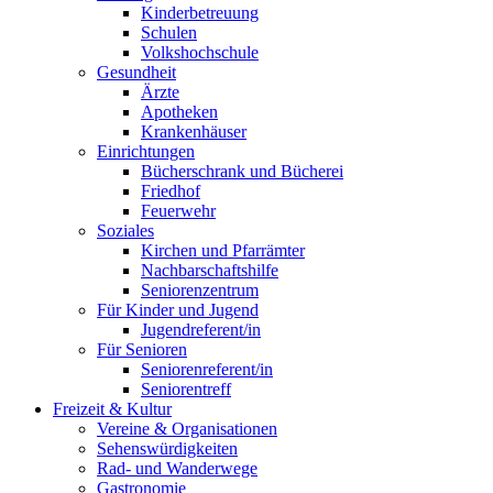
Kinderbetreuung
Schulen
Volkshochschule
Gesundheit
Ärzte
Apotheken
Krankenhäuser
Einrichtungen
Bücherschrank und Bücherei
Friedhof
Feuerwehr
Soziales
Kirchen und Pfarrämter
Nachbarschaftshilfe
Seniorenzentrum
Für Kinder und Jugend
Jugendreferent/in
Für Senioren
Seniorenreferent/in
Seniorentreff
Freizeit & Kultur
Vereine & Organisationen
Sehenswürdigkeiten
Rad- und Wanderwege
Gastronomie