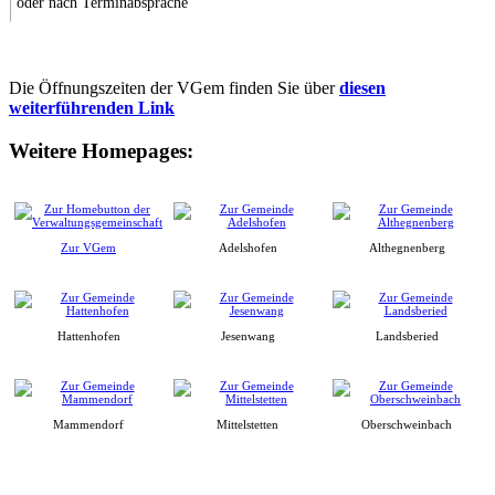
oder nach Terminabsprache
Die Öffnungszeiten der VGem finden Sie über
diesen
weiterführenden Link
Weitere Homepages:
Zur VGem
Adelshofen
Althegnenberg
Hattenhofen
Jesenwang
Landsberied
Mammendorf
Mittelstetten
Oberschweinbach