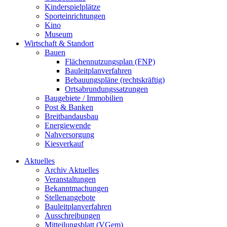
Kinderspielplätze
Sporteinrichtungen
Kino
Museum
Wirtschaft & Standort
Bauen
Flächennutzungsplan (FNP)
Bauleitplanverfahren
Bebauungspläne (rechtskräftig)
Ortsabrundungssatzungen
Baugebiete / Immobilien
Post & Banken
Breitbandausbau
Energiewende
Nahversorgung
Kiesverkauf
Aktuelles
Archiv Aktuelles
Veranstaltungen
Bekanntmachungen
Stellenangebote
Bauleitplanverfahren
Ausschreibungen
Mitteilungsblatt (VGem)