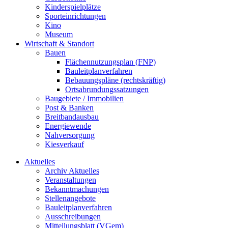
Kinderspielplätze
Sporteinrichtungen
Kino
Museum
Wirtschaft & Standort
Bauen
Flächennutzungsplan (FNP)
Bauleitplanverfahren
Bebauungspläne (rechtskräftig)
Ortsabrundungssatzungen
Baugebiete / Immobilien
Post & Banken
Breitbandausbau
Energiewende
Nahversorgung
Kiesverkauf
Aktuelles
Archiv Aktuelles
Veranstaltungen
Bekanntmachungen
Stellenangebote
Bauleitplanverfahren
Ausschreibungen
Mitteilungsblatt (VGem)