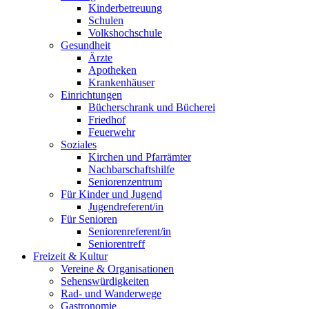
Kinderbetreuung
Schulen
Volkshochschule
Gesundheit
Ärzte
Apotheken
Krankenhäuser
Einrichtungen
Bücherschrank und Bücherei
Friedhof
Feuerwehr
Soziales
Kirchen und Pfarrämter
Nachbarschaftshilfe
Seniorenzentrum
Für Kinder und Jugend
Jugendreferent/in
Für Senioren
Seniorenreferent/in
Seniorentreff
Freizeit & Kultur
Vereine & Organisationen
Sehenswürdigkeiten
Rad- und Wanderwege
Gastronomie