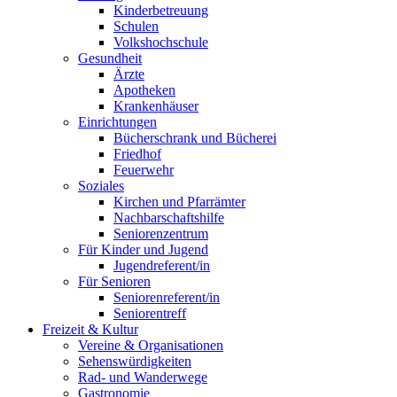
Kinderbetreuung
Schulen
Volkshochschule
Gesundheit
Ärzte
Apotheken
Krankenhäuser
Einrichtungen
Bücherschrank und Bücherei
Friedhof
Feuerwehr
Soziales
Kirchen und Pfarrämter
Nachbarschaftshilfe
Seniorenzentrum
Für Kinder und Jugend
Jugendreferent/in
Für Senioren
Seniorenreferent/in
Seniorentreff
Freizeit & Kultur
Vereine & Organisationen
Sehenswürdigkeiten
Rad- und Wanderwege
Gastronomie