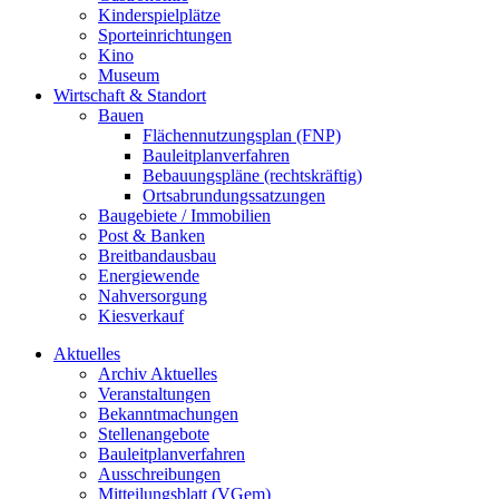
Kinderspielplätze
Sporteinrichtungen
Kino
Museum
Wirtschaft & Standort
Bauen
Flächennutzungsplan (FNP)
Bauleitplanverfahren
Bebauungspläne (rechtskräftig)
Ortsabrundungssatzungen
Baugebiete / Immobilien
Post & Banken
Breitbandausbau
Energiewende
Nahversorgung
Kiesverkauf
Aktuelles
Archiv Aktuelles
Veranstaltungen
Bekanntmachungen
Stellenangebote
Bauleitplanverfahren
Ausschreibungen
Mitteilungsblatt (VGem)