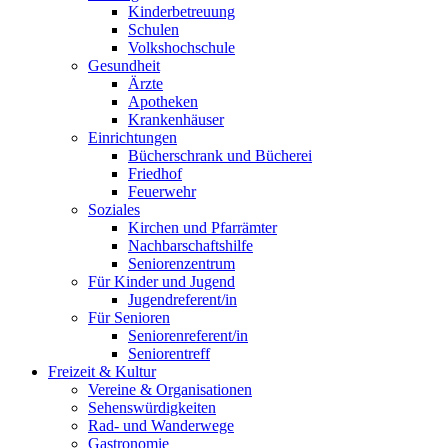
Kinderbetreuung
Schulen
Volkshochschule
Gesundheit
Ärzte
Apotheken
Krankenhäuser
Einrichtungen
Bücherschrank und Bücherei
Friedhof
Feuerwehr
Soziales
Kirchen und Pfarrämter
Nachbarschaftshilfe
Seniorenzentrum
Für Kinder und Jugend
Jugendreferent/in
Für Senioren
Seniorenreferent/in
Seniorentreff
Freizeit & Kultur
Vereine & Organisationen
Sehenswürdigkeiten
Rad- und Wanderwege
Gastronomie