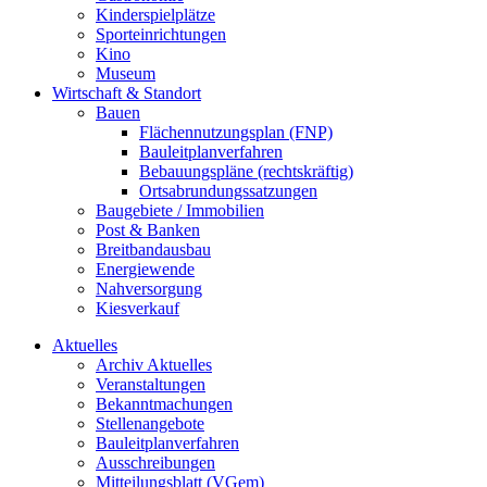
Kinderspielplätze
Sporteinrichtungen
Kino
Museum
Wirtschaft & Standort
Bauen
Flächennutzungsplan (FNP)
Bauleitplanverfahren
Bebauungspläne (rechtskräftig)
Ortsabrundungssatzungen
Baugebiete / Immobilien
Post & Banken
Breitbandausbau
Energiewende
Nahversorgung
Kiesverkauf
Aktuelles
Archiv Aktuelles
Veranstaltungen
Bekanntmachungen
Stellenangebote
Bauleitplanverfahren
Ausschreibungen
Mitteilungsblatt (VGem)