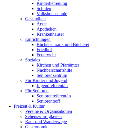
Kinderbetreuung
Schulen
Volkshochschule
Gesundheit
Ärzte
Apotheken
Krankenhäuser
Einrichtungen
Bücherschrank und Bücherei
Friedhof
Feuerwehr
Soziales
Kirchen und Pfarrämter
Nachbarschaftshilfe
Seniorenzentrum
Für Kinder und Jugend
Jugendreferent/in
Für Senioren
Seniorenreferent/in
Seniorentreff
Freizeit & Kultur
Vereine & Organisationen
Sehenswürdigkeiten
Rad- und Wanderwege
Gastronomie