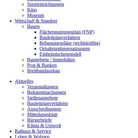
Sporteinrichtungen
Kino
Museum
Wirtschaft & Standort
Bauen
Flächennutzungsplan (FNP)
Bauleitplanverfahren
Bebauungspläne (rechtskräftig)
Ortsabrundungssatzungen
Einheimischenmodell
Baugebiete / Immobilien
Post & Banken
Breitbandausbau
Aktuelles
Veranstaltungen
Bekanntmachungen
Stellenangebote
Bauleitplanverfahren
Ausschreibungen
Mitteilungsblatt
Bürgerbriefe
Klima & Umwelt
Rathaus & Service
Leben & Wohnen