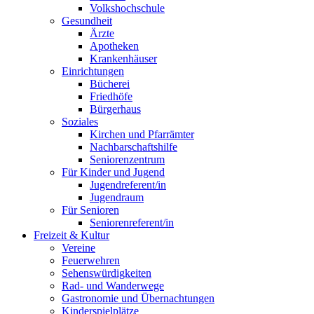
Volkshochschule
Gesundheit
Ärzte
Apotheken
Krankenhäuser
Einrichtungen
Bücherei
Friedhöfe
Bürgerhaus
Soziales
Kirchen und Pfarrämter
Nachbarschaftshilfe
Seniorenzentrum
Für Kinder und Jugend
Jugendreferent/in
Jugendraum
Für Senioren
Seniorenreferent/in
Freizeit & Kultur
Vereine
Feuerwehren
Sehenswürdigkeiten
Rad- und Wanderwege
Gastronomie und Übernachtungen
Kinderspielplätze