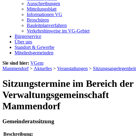
Ausschreibungen
Mitteilungsblatt
Informationen VG
Broschüren
Bauleitplanverfahren
Verkehrshinweise im VG-Gebiet
Bürgerservice
Über uns
Standort & Gewerbe
Mitgliedsgemeinden
Sie sind hier:
VGem
Mammendorf
>
Aktuelles
>
Veranstaltungen
>
Sitzungsangelegenhei
Sitzungstermine im Bereich der
Verwaltungsgemeinschaft
Mammendorf
Gemeinderatssitzung
Beschreibung: