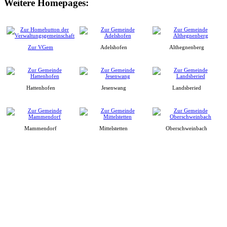
Weitere Homepages:
Zur VGem
Adelshofen
Althegnenberg
Hattenhofen
Jesenwang
Landsberied
Mammendorf
Mittelstetten
Oberschweinbach