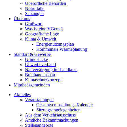
Überörtliche Behörden
Notruftafel
Satzungen
Über uns
Grußwort
Was ist eine VGem ?
Geografische Lage
Klima & Umwelt
Energienutzungsplan
Kommunale Wärmeplanung
Standort & Gewerbe
Grundstücke
Gewerbeverband
Nahversorgung im Landkreis
Breitbandausbau
Klimaschutzkonzept
Mitgliedsgemeinden
Aktuelles
Veranstaltungen
Gesamtveranstaltungs Kalender
Sitzungsangelegenheiten
Aus dem Verkehrsausschuss
Amtliche Bekanntmachungen
Stellenangebote