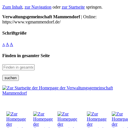
Zum Inhalt
,
zur Navigation
oder
zur Startseite
springen.
Verwaltungsgemeinschaft Mammendorf
| Online:
https://www.vgmammendorf.de/
Schriftgröße
A
A
A
Finden in gesamter Seite
suchen