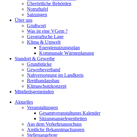
Überörtliche Behörden
Notruftafel
Satzungen
Über uns
Grußwort
Was ist eine VGem ?
Geografische Lage
Klima & Umwelt
Energienutzungsplan
Kommunale Wärmeplanung
Standort & Gewerbe
Grundstücke
Gewerbeverband
Nahversorgung im Landkreis
Breitbandausbau
Klimaschutzkonzept
Mitgliedsgemeinden
Aktuelles
Veranstaltungen
Gesamtveranstaltungs Kalender
Sitzungsangelegenheiten
Aus dem Verkehrsausschuss
Amtliche Bekanntmachungen
Stellenangebote