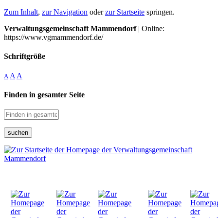
Zum Inhalt
,
zur Navigation
oder
zur Startseite
springen.
Verwaltungsgemeinschaft Mammendorf
| Online:
https://www.vgmammendorf.de/
Schriftgröße
A
A
A
Finden in gesamter Seite
suchen