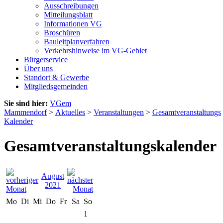
Ausschreibungen
Mitteilungsblatt
Informationen VG
Broschüren
Bauleitplanverfahren
Verkehrshinweise im VG-Gebiet
Bürgerservice
Über uns
Standort & Gewerbe
Mitgliedsgemeinden
Sie sind hier:
VGem
Mammendorf
>
Aktuelles
>
Veranstaltungen
>
Gesamtveranstaltungs
Kalender
Gesamtveranstaltungskalender
August
2021
Mo
Di
Mi
Do
Fr
Sa
So
1