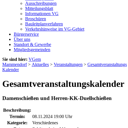
Ausschreibungen
Mitteilungsblatt
Informationen VG
Broschüren
Bauleitplanverfahren
Verkehrshinweise im VG-Gebiet
Bürgerservice
Über uns
Standort & Gewerbe
Mitgliedsgemeinden
Sie sind hier:
VGem
Mammendorf
>
Aktuelles
>
Veranstaltungen
>
Gesamtveranstaltungs
Kalender
Gesamtveranstaltungskalender
Damenschießen und Herren-KK-Duellschießen
Beschreibung:
Termin:
08.11.2024 19:00 Uhr
Kategorie:
Verschiedenes