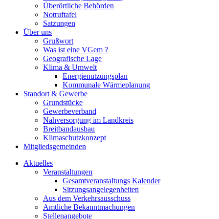
Überörtliche Behörden
Notruftafel
Satzungen
Über uns
Grußwort
Was ist eine VGem ?
Geografische Lage
Klima & Umwelt
Energienutzungsplan
Kommunale Wärmeplanung
Standort & Gewerbe
Grundstücke
Gewerbeverband
Nahversorgung im Landkreis
Breitbandausbau
Klimaschutzkonzept
Mitgliedsgemeinden
Aktuelles
Veranstaltungen
Gesamtveranstaltungs Kalender
Sitzungsangelegenheiten
Aus dem Verkehrsausschuss
Amtliche Bekanntmachungen
Stellenangebote