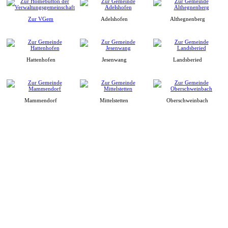
Zur VGem
Adelshofen
Althegnenberg
Hattenhofen
Jesenwang
Landsberied
Mammendorf
Mittelstetten
Oberschweinbach