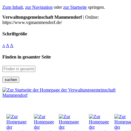
Zum Inhalt
,
zur Navigation
oder
zur Startseite
springen.
Verwaltungsgemeinschaft Mammendorf
| Online:
https://www.vgmammendorf.de/
Schriftgröße
A
A
A
Finden in gesamter Seite
suchen