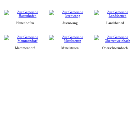
Hattenhofen
Jesenwang
Landsberied
Mammendorf
Mittelstetten
Oberschweinbach