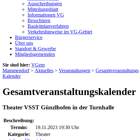
Ausschreibungen
Mitteilungsblatt
Informationen VG
Broschüren
Bauleitplanverfahren
Verkehrshinweise im VG-Gebiet
Bürgerservice
Über uns
Standort & Gewerbe
Mitgliedsgemeinden
Sie sind hier:
VGem
Mammendorf
>
Aktuelles
>
Veranstaltungen
>
Gesamtveranstaltungs
Kalender
Gesamtveranstaltungskalender
Theater VSST Günzlhofen in der Turnhalle
Beschreibung:
Termin:
19.11.2023 19:30 Uhr
Kategorie:
Theater