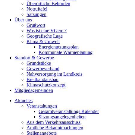
Überörtliche Behörden
Notruftafel
Satzungen
Über uns
Grußwort
Was ist eine VGem ?
Geografische Lage
Klima & Umwelt
Energienutzungsplan
Kommunale Wärmeplanung
Standort & Gewerbe
Grundstücke
Gewerbeverband
Nahversorgung im Landkreis
Breitbandausbau
Klimaschutzkonzept
Mitgliedsgemeinden
Aktuelles
Veranstaltungen
Gesamtveranstaltungs Kalender
Sitzungsangelegenheiten
Aus dem Verkehrsausschuss
Amtliche Bekanntmachungen
Stellenangebote