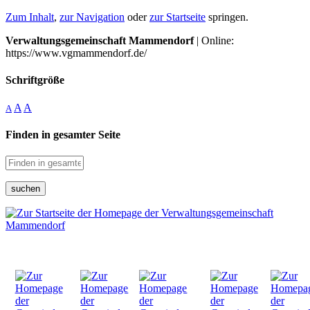
Zum Inhalt
,
zur Navigation
oder
zur Startseite
springen.
Verwaltungsgemeinschaft Mammendorf
| Online:
https://www.vgmammendorf.de/
Schriftgröße
A
A
A
Finden in gesamter Seite
suchen