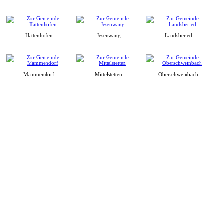
Hattenhofen
Jesenwang
Landsberied
Mammendorf
Mittelstetten
Oberschweinbach