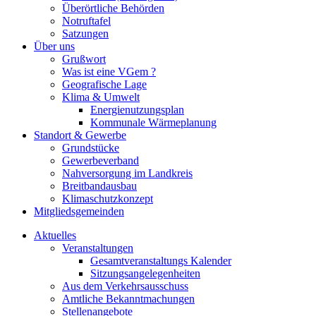
Überörtliche Behörden
Notruftafel
Satzungen
Über uns
Grußwort
Was ist eine VGem ?
Geografische Lage
Klima & Umwelt
Energienutzungsplan
Kommunale Wärmeplanung
Standort & Gewerbe
Grundstücke
Gewerbeverband
Nahversorgung im Landkreis
Breitbandausbau
Klimaschutzkonzept
Mitgliedsgemeinden
Aktuelles
Veranstaltungen
Gesamtveranstaltungs Kalender
Sitzungsangelegenheiten
Aus dem Verkehrsausschuss
Amtliche Bekanntmachungen
Stellenangebote