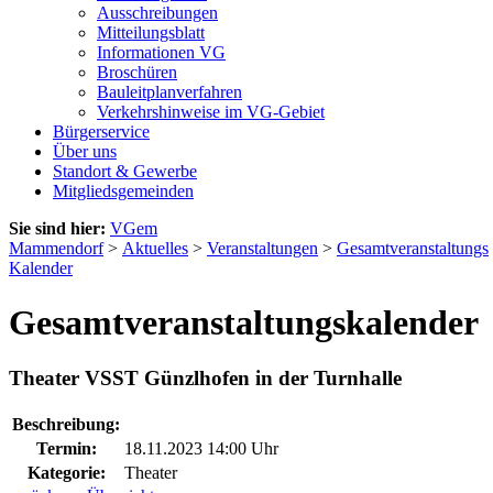
Ausschreibungen
Mitteilungsblatt
Informationen VG
Broschüren
Bauleitplanverfahren
Verkehrshinweise im VG-Gebiet
Bürgerservice
Über uns
Standort & Gewerbe
Mitgliedsgemeinden
Sie sind hier:
VGem
Mammendorf
>
Aktuelles
>
Veranstaltungen
>
Gesamtveranstaltungs
Kalender
Gesamtveranstaltungskalender
Theater VSST Günzlhofen in der Turnhalle
Beschreibung:
Termin:
18.11.2023 14:00 Uhr
Kategorie:
Theater