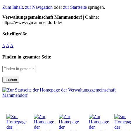
Zum Inhalt
,
zur Navigation
oder
zur Startseite
springen.
Verwaltungsgemeinschaft Mammendorf
| Online:
https://www.vgmammendorf.de/
Schriftgröße
A
A
A
Finden in gesamter Seite
suchen