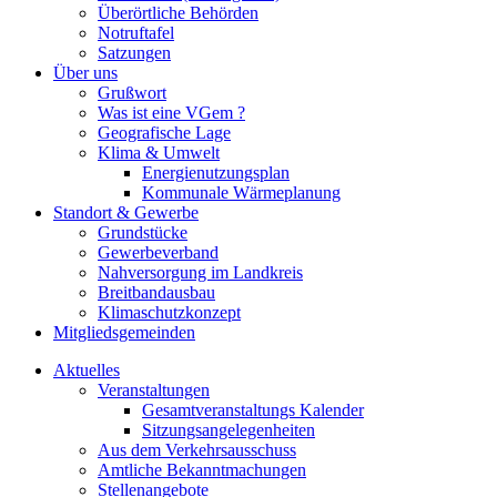
Überörtliche Behörden
Notruftafel
Satzungen
Über uns
Grußwort
Was ist eine VGem ?
Geografische Lage
Klima & Umwelt
Energienutzungsplan
Kommunale Wärmeplanung
Standort & Gewerbe
Grundstücke
Gewerbeverband
Nahversorgung im Landkreis
Breitbandausbau
Klimaschutzkonzept
Mitgliedsgemeinden
Aktuelles
Veranstaltungen
Gesamtveranstaltungs Kalender
Sitzungsangelegenheiten
Aus dem Verkehrsausschuss
Amtliche Bekanntmachungen
Stellenangebote