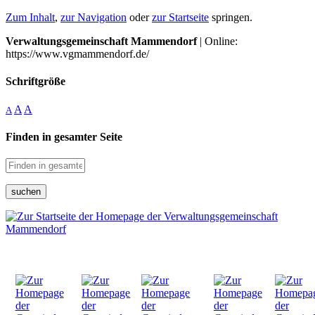
Zum Inhalt
,
zur Navigation
oder
zur Startseite
springen.
Verwaltungsgemeinschaft Mammendorf
| Online:
https://www.vgmammendorf.de/
Schriftgröße
A
A
A
Finden in gesamter Seite
suchen