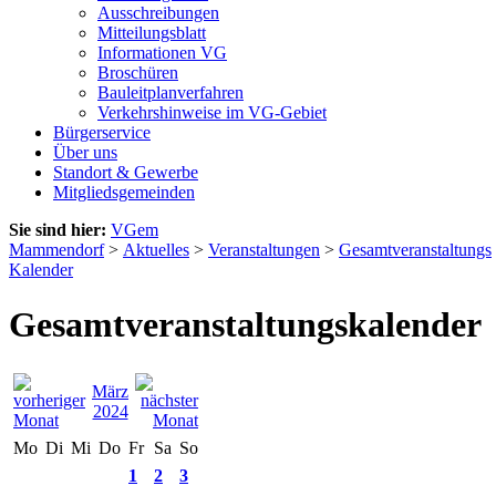
Ausschreibungen
Mitteilungsblatt
Informationen VG
Broschüren
Bauleitplanverfahren
Verkehrshinweise im VG-Gebiet
Bürgerservice
Über uns
Standort & Gewerbe
Mitgliedsgemeinden
Sie sind hier:
VGem
Mammendorf
>
Aktuelles
>
Veranstaltungen
>
Gesamtveranstaltungs
Kalender
Gesamtveranstaltungskalender
März
2024
Mo
Di
Mi
Do
Fr
Sa
So
1
2
3