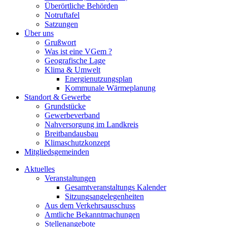
Überörtliche Behörden
Notruftafel
Satzungen
Über uns
Grußwort
Was ist eine VGem ?
Geografische Lage
Klima & Umwelt
Energienutzungsplan
Kommunale Wärmeplanung
Standort & Gewerbe
Grundstücke
Gewerbeverband
Nahversorgung im Landkreis
Breitbandausbau
Klimaschutzkonzept
Mitgliedsgemeinden
Aktuelles
Veranstaltungen
Gesamtveranstaltungs Kalender
Sitzungsangelegenheiten
Aus dem Verkehrsausschuss
Amtliche Bekanntmachungen
Stellenangebote