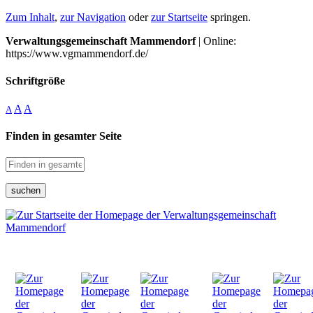
Zum Inhalt
,
zur Navigation
oder
zur Startseite
springen.
Verwaltungsgemeinschaft Mammendorf
| Online:
https://www.vgmammendorf.de/
Schriftgröße
A
A
A
Finden in gesamter Seite
suchen