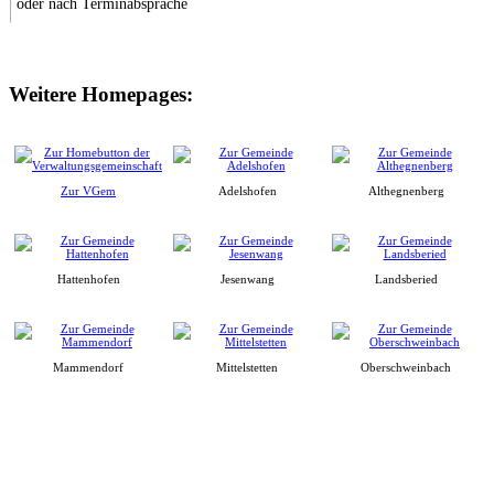
oder nach Terminabsprache
Weitere Homepages:
Zur VGem
Adelshofen
Althegnenberg
Hattenhofen
Jesenwang
Landsberied
Mammendorf
Mittelstetten
Oberschweinbach