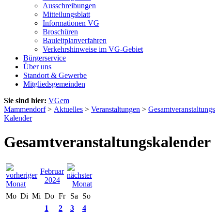
Ausschreibungen
Mitteilungsblatt
Informationen VG
Broschüren
Bauleitplanverfahren
Verkehrshinweise im VG-Gebiet
Bürgerservice
Über uns
Standort & Gewerbe
Mitgliedsgemeinden
Sie sind hier:
VGem
Mammendorf
>
Aktuelles
>
Veranstaltungen
>
Gesamtveranstaltungs
Kalender
Gesamtveranstaltungskalender
Februar
2024
Mo
Di
Mi
Do
Fr
Sa
So
1
2
3
4