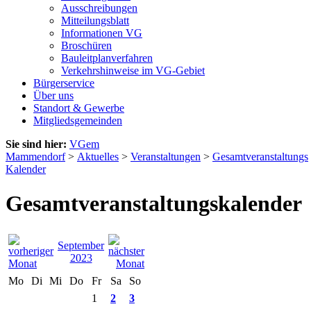
Ausschreibungen
Mitteilungsblatt
Informationen VG
Broschüren
Bauleitplanverfahren
Verkehrshinweise im VG-Gebiet
Bürgerservice
Über uns
Standort & Gewerbe
Mitgliedsgemeinden
Sie sind hier:
VGem
Mammendorf
>
Aktuelles
>
Veranstaltungen
>
Gesamtveranstaltungs
Kalender
Gesamtveranstaltungskalender
September
2023
Mo
Di
Mi
Do
Fr
Sa
So
1
2
3